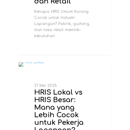
dan Retail
Kenapa HRIS Umum Kurang
Cocok untuk Industri
Lapangan? Pabrik, gudang,
dan toko retail memiliki
kebutuhan…
FAQ
INFO TERBARU
Dashboard HRIS
21 Mei 2025
HRIS Lokal vs
HRIS Besar:
Mana yang
Lebih Cocok
untuk Pekerja