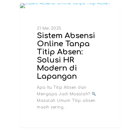
INFO TERBARU
21 Mei 2025
Sistem Absensi
Online Tanpa
Titip Absen:
Solusi HR
Modern di
Lapangan
Apa Itu Titip Absen dan
Mengapa Jadi Masalah?
Masalah Umum: Titip absen
masih sering…