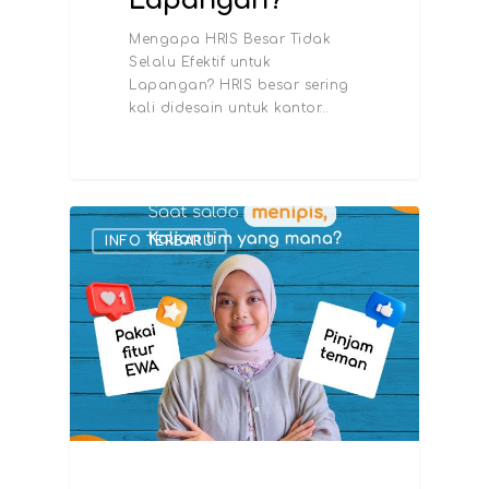
Lapangan?
Mengapa HRIS Besar Tidak
Selalu Efektif untuk
Lapangan? HRIS besar sering
kali didesain untuk kantor…
INFO TERBARU